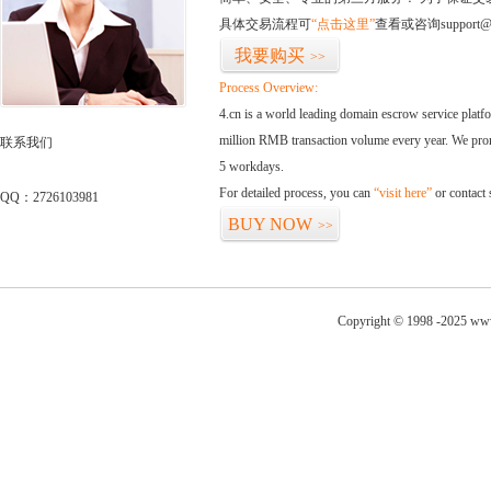
具体交易流程可
“点击这里”
查看或咨询support@
我要购买
>>
Process Overview:
4.cn is a world leading domain escrow service plat
million RMB transaction volume every year. We promi
联系我们
5 workdays.
For detailed process, you can
“visit here”
or contact
QQ：2726103981
BUY NOW
>>
Copyright © 1998 -2025 ww