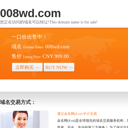
008wd.com
您正在访问的域名可以转让!This domain name is for sale!
一口价出售中！
域名
008wd.com
Domain Name:
售价
CNY 999.00
Listing Price:
立即购买
BUY NOW
>>
>>
域名交易方式：
通过金名网(4.cn) 中介交易
金名网(4.cn)是全球领先的域名交易服务机
简单、安全、专业的第三方服务！ 为了保证交